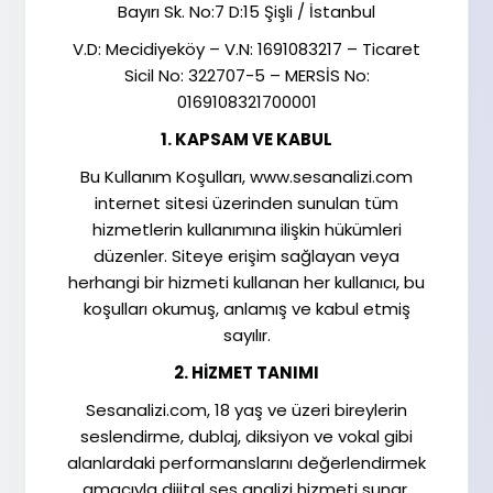
Bayırı Sk. No:7 D:15 Şişli / İstanbul
V.D: Mecidiyeköy – V.N: 1691083217 – Ticaret
Sicil No: 322707-5 – MERSİS No:
0169108321700001
1. KAPSAM VE KABUL
Bu Kullanım Koşulları, www.sesanalizi.com
internet sitesi üzerinden sunulan tüm
hizmetlerin kullanımına ilişkin hükümleri
düzenler. Siteye erişim sağlayan veya
herhangi bir hizmeti kullanan her kullanıcı, bu
koşulları okumuş, anlamış ve kabul etmiş
sayılır.
2. HİZMET TANIMI
Sesanalizi.com, 18 yaş ve üzeri bireylerin
seslendirme, dublaj, diksiyon ve vokal gibi
alanlardaki performanslarını değerlendirmek
amacıyla dijital ses analizi hizmeti sunar.