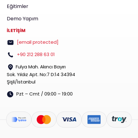
Eğitimler
Demo Yapım
İLETİŞİM
[email protected]
+90 212 288 63 01
Fulya Mah. Akıncı Bayırı
Sok. Yıldız Apt. No:7 D:14 34394
Şişli/İstanbul
Pzt – Cmt / 09:00 – 19:00