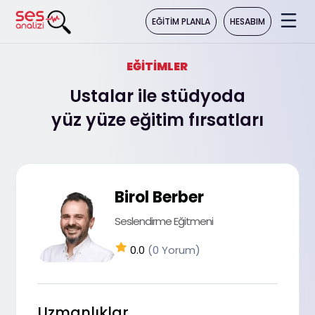
HESABIM
EĞITIM PLANLA
EĞİTİMLER
Ustalar ile stüdyoda
yüz yüze eğitim fırsatları
Birol Berber
Seslendirme Eğitmeni
0.0
(0 Yorum)
Uzmanlıklar